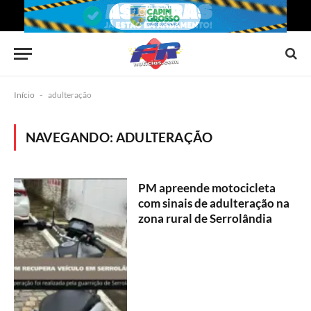
Início
-
adulteração
NAVEGANDO:
ADULTERAÇÃO
PM apreende motocicleta
com sinais de adulteração na
zona rural de Serrolândia