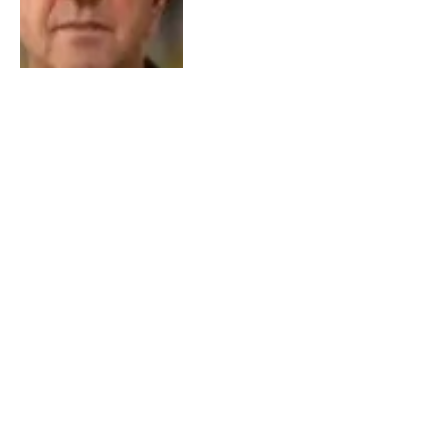
Ex-jogador das categorias de
base do São Paulo é morto a
tiros durante partida de
futebol em Maceió