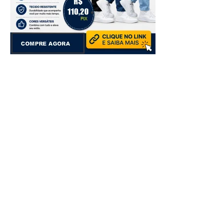
ÚLTIMAS NOTÍCIAS
Conheça os candidatos que vão disputar
o Governo da Bahia nas eleições de 2026
Jogador da seleção de Uganda é morto a
pedradas em assalto na frente de casa
Dois irmãos são mortos com mais de 50