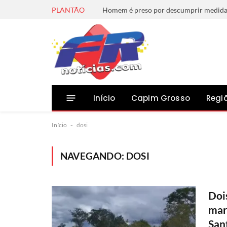
PLANTÃO
Início
Capim Grosso
Regi
Início
-
dosi
NAVEGANDO:
DOSI
Doi
mar
San