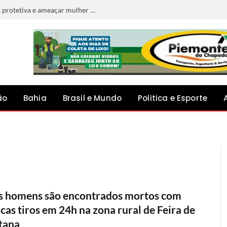
Homem é preso por descumprir medida protetiva e ameaçar mulher em Jacobina
ão
Bahia
Brasil e Mundo
Politica e Esporte
s homens são encontrados mortos com
cas tiros em 24h na zona rural de Feira de
tana