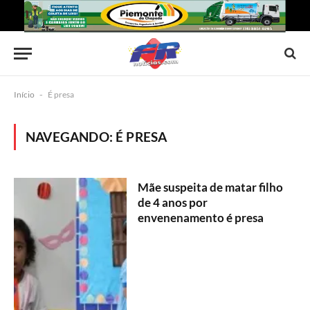
Início
-
É presa
NAVEGANDO:
É PRESA
Mãe suspeita de matar filho
de 4 anos por
envenenamento é presa