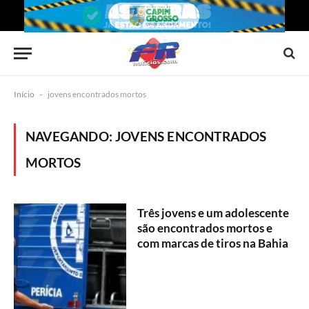
Início
-
jovens encontrados mortos
NAVEGANDO:
JOVENS ENCONTRADOS
MORTOS
Três jovens e um adolescente
são encontrados mortos e
com marcas de tiros na Bahia