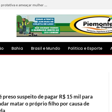
Homem é preso por descumprir medida protetiva e ameaçar mulher em Jacobina
ão
Bahia
Brasil e Mundo
Politica e Esporte
 é preso suspeito de pagar R$ 15 mil para
dar matar o próprio filho por causa de
ida