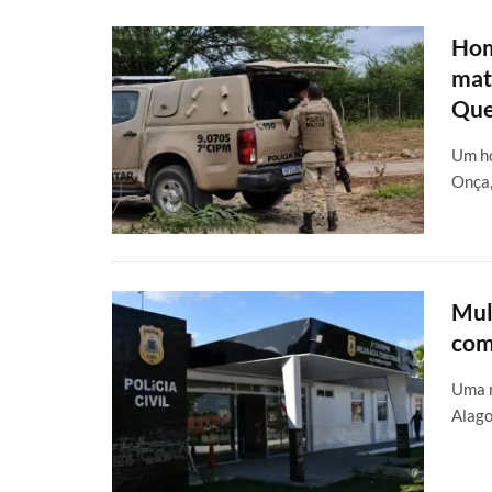
Hom
mat
Que
Um ho
Onça,
Mul
com
Uma m
Alago