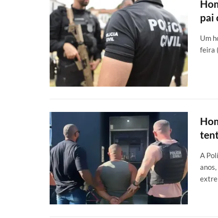
Hom
pai
Um ho
feira
Hom
tent
A Pol
anos,
extr