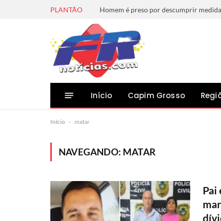
PLANTÃO
Início
Capim Grosso
Regi
Início
-
matar
NAVEGANDO:
MATAR
Pai
man
dív