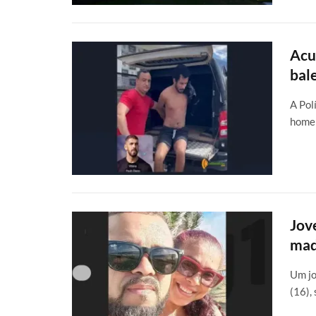
Acu
bal
A Pol
homem
Jov
mad
Um jo
(16),