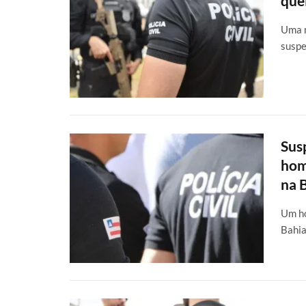
que
Uma m
suspe
Sus
hom
na 
Um ho
Bahia