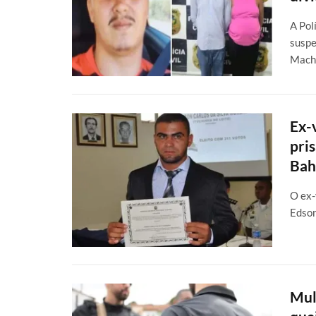
A Pol
suspe
Mach
Ex-
pri
Bah
O ex-
Edson
Mul