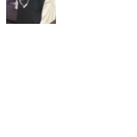
Mulher é assassinada a
facadas em Morro do Chapéu;
suspeito é preso pela PM