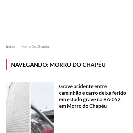
Início
-
Morro Do Chapéu
NAVEGANDO:
MORRO DO CHAPÉU
Grave acidente entre
caminhão e carro deixa ferido
em estado grave na BA-052,
em Morro do Chapéu