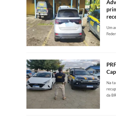
Adv
pri
rec
Um au
Feder
PRF
Cap
Na ta
recup
da B