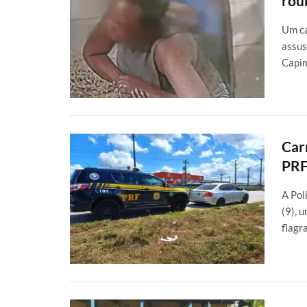
rou
Um ca
assus
Capi
Car
PRF
A Pol
(9), 
flagr