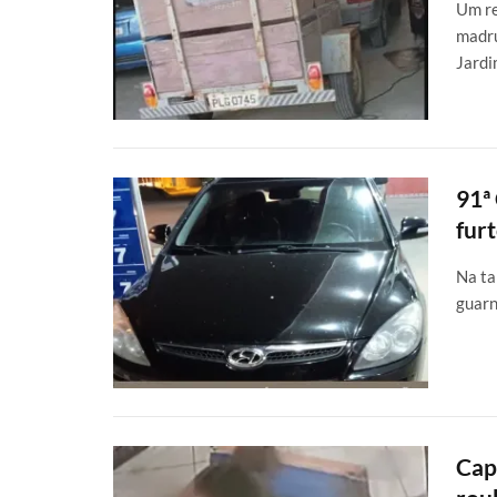
Um re
madru
Jard
91ª
fur
Na ta
guarn
Cap