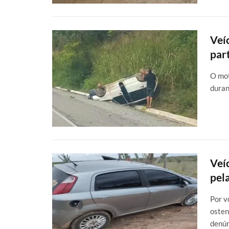
Veí
par
O mot
duran
Veí
pel
Por v
osten
denún