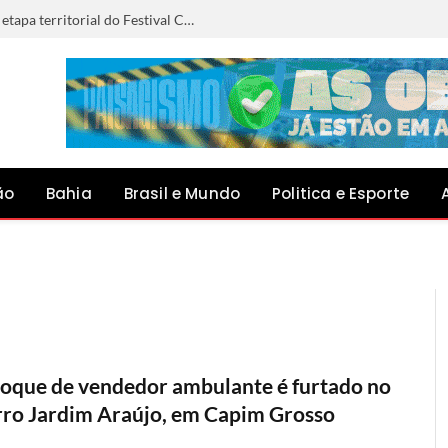
Mulher é presa ao retirar encomenda com R$ 1 mil em notas falsas nos Correios de Campo Formoso
ão
Bahia
Brasil e Mundo
Politica e Esporte
oque de vendedor ambulante é furtado no
rro Jardim Araújo, em Capim Grosso