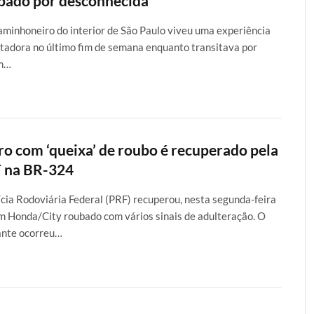
bado por desconhecida
minhoneiro do interior de São Paulo viveu uma experiência
tadora no último fim de semana enquanto transitava por
m…
ro com ‘queixa’ de roubo é recuperado pela
 na BR-324
ícia Rodoviária Federal (PRF) recuperou, nesta segunda-feira
um Honda/City roubado com vários sinais de adulteração. O
ante ocorreu…