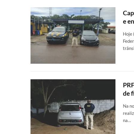
Cap
e e
Hoje 
Feder
trâns
PRF
de 
Na no
reali
na…