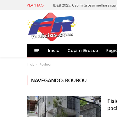
PLANTÃO
Início
Capim Grosso
Regi
Início
-
Roubou
NAVEGANDO:
ROUBOU
Fisi
pac