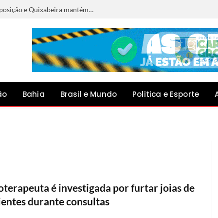
IDEB 2025: Capim Grosso melhora sua posição e Quixabeira mantém a liderança na Bacia do Jacuípe
ão
Bahia
Brasil e Mundo
Politica e Esporte
oterapeuta é investigada por furtar joias de
ientes durante consultas