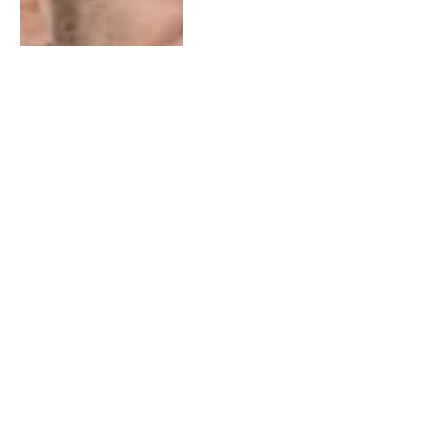
Homem morre vítima de
atropelamento na BA 131 em
Saúde