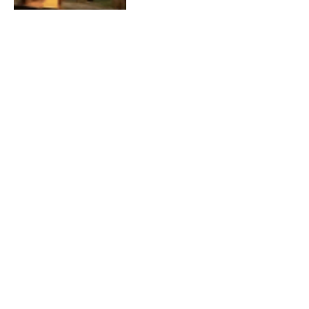
Médica de Senhor do Bonfim,
baleada na cabeça em
Salvador, agradece apoio e
orações durante sua
recuperação