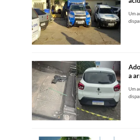
aci
Um ad
dispa
Ado
a a
Um ad
dispa