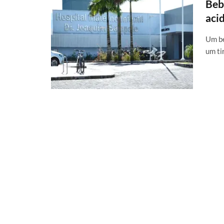
Beb
aci
Um be
um ti