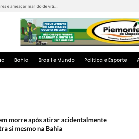
Homem é preso após importunar mulheres e ameaçar marido de vítima com faca em Filadélfia
ão
Bahia
Brasil e Mundo
Politica e Esporte
em morre após atirar acidentalmente
tra si mesmo na Bahia