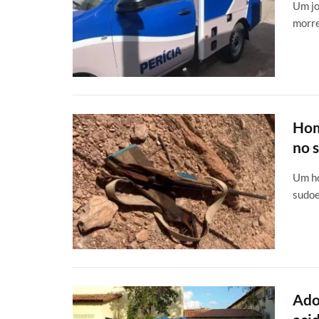
Um jo
morre
Hom
no 
Um ho
sudoe
Ado