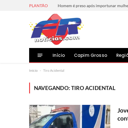
PLANTÃO
Início
Capim Grosso
Regi
Início
-
Tiro Acidental
NAVEGANDO:
TIRO ACIDENTAL
Jov
con