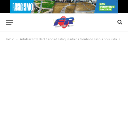
Início
-
Adolescente de 17 anos é esfaqueada na frente de escola no sul da Bahia