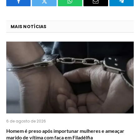
Facebook
Twitter
O
E-
Telegra
que
mail
você
MAIS NOTÍCIAS
acha
do
WhatsApp?
6 de agosto de 2026
Homem é preso após importunar mulheres e ameaçar
marido de vítima com faca em Filadélfia