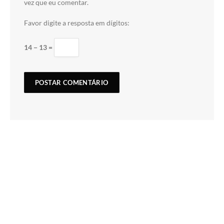
vez que eu comentar.
Favor digite a resposta em dígitos:
14 − 13 =