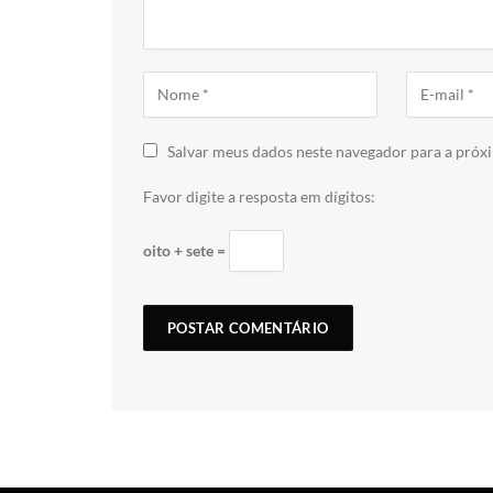
Salvar meus dados neste navegador para a próx
Favor digite a resposta em dígitos:
oito + sete =