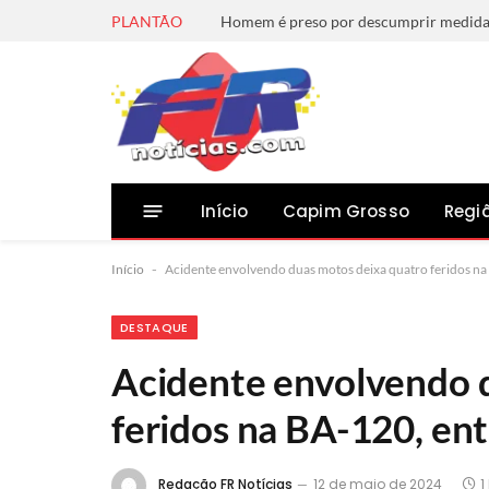
PLANTÃO
Início
Capim Grosso
Regi
Início
-
Acidente envolvendo duas motos deixa quatro feridos na 
DESTAQUE
Acidente envolvendo 
feridos na BA-120, ent
Redação FR Notícias
12 de maio de 2024
1