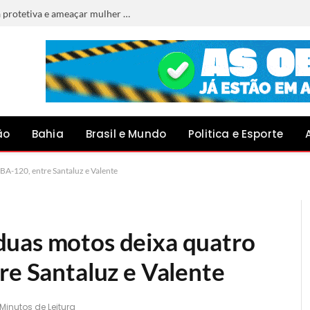
Homem é preso por descumprir medida protetiva e ameaçar mulher em Jacobina
ão
Bahia
Brasil e Mundo
Politica e Esporte
BA-120, entre Santaluz e Valente
duas motos deixa quatro
re Santaluz e Valente
 Minutos de Leitura