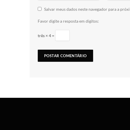
Salvar meus dados neste navegador para a próx
Favor digite a resposta em dígitos:
três × 4 =