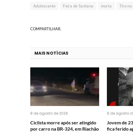
Adolescente
Feira de Santana
morta
Tiro no
COMPARTILHAR.
MAIS NOTÍCIAS
8 de agosto de 2026
8 de agosto d
Ciclista morre após ser atingido
Jovem de 23
por carro na BR-324, em Riachão
fica ferido 