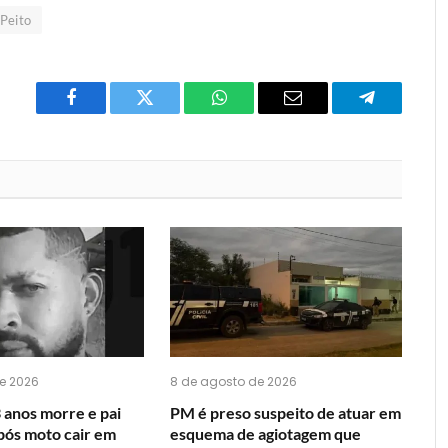
 Peito
Facebook
Twitter
O
E-
Telegrama
que
mail
você
acha
do
WhatsApp?
e 2026
8 de agosto de 2026
 anos morre e pai
PM é preso suspeito de atuar em
após moto cair em
esquema de agiotagem que