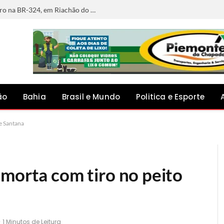
Ciclista morre após ser atingido por carro na BR-324, em Riachão do Jacuípe
ão
Bahia
Brasil e Mundo
Politica e Esporte
de Santana
 morta com tiro no peito
1 Minutos de Leitura