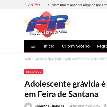
PLANTÃO
Início
Capim Grosso
Regi
Início
-
Adolescente grávida é morta com tiro no peito em Feira 
DESTAQUE
Adolescente grávida é
em Feira de Santana
Redação FR Notícias
24 de janeiro de 2025