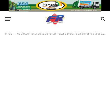
Início
-
Adolescente suspeito de tentar matar o próprio pai é morto a tiros em Feira de Santana