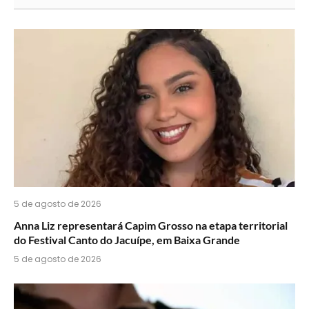
acha
do
WhatsApp?
5 de agosto de 2026
Anna Liz representará Capim Grosso na etapa territorial
do Festival Canto do Jacuípe, em Baixa Grande
5 de agosto de 2026