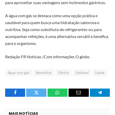
para aproveitar suas vantagens sem incômodos gástricos.
A água com gás se destaca como uma opção prática e
saudável para quem busca uma hidratação saborosa e
nutritiva. Seja como substituta de refrigerantes ou para
acompanhar refeições, é uma alternativa versátil e benéfica
para o organismo.
Redação FR Notícias /Com informações O globo
Água com gás
Benefícios
Efeitos
Saldável
Saúde
Facebook
Twitter
O
E-
Telegra
que
mail
você
MAIS NOTÍCIAS