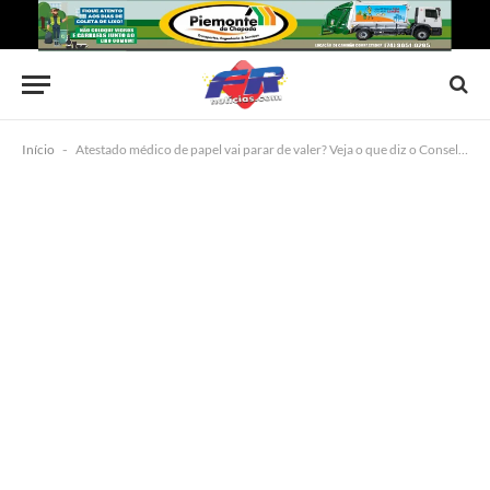
Início
-
Atestado médico de papel vai parar de valer? Veja o que diz o Conselho Federal de Medicina