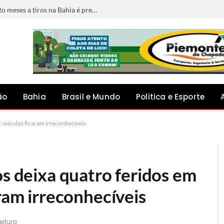
Confrontos ocorridos ao mesmo tempo terminam com cinco suspeitos mortos na Bahia
ão
Bahia
Brasil e Mundo
Politica e Esporte
; veículos ficaram irreconhecíveis
os deixa quatro feridos em
aram irreconhecíveis
eitura