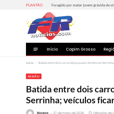
PLANTÃO
Início
Capim Grosso
Regi
Início
-
Batida entre dois carros deixa quatro feridos em Serrinha
REGIÃO
Batida entre dois carr
Serrinha; veículos fic
Moreira
27 de maio de 2026
1 Minutos de L