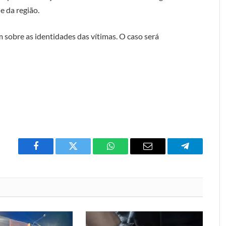
 da região.
 sobre as identidades das vítimas. O caso será
Facebook
Twitter
O
E-
Telegrama
que
mail
você
acha
do