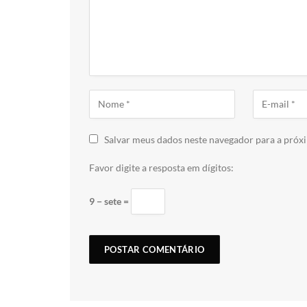
Salvar meus dados neste navegador para a próx
Favor digite a resposta em dígitos:
9 − sete =