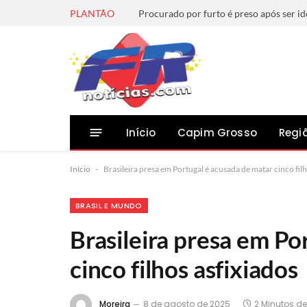
PLANTÃO
Início
Capim Grosso
Regi
Início
-
Brasileira presa em Portugal é acusada de matar cinco filh
BRASIL E MUNDO
Brasileira presa em Po
cinco filhos asfixiados
Moreira
8 de agosto de 2025
2 Minutos de