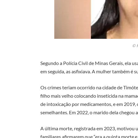
© 
Segundo a Polícia Civil de Minas Gerais, ela us
em seguida, as asfixiava. A mulher também é su
Os crimes teriam ocorrido na cidade de Timóte
filho mais velho colocando inseticida na mam
de intoxicação por medicamentos, e em 2019, 
semelhantes. Em 2022, o marido dela chegou a
A última morte, registrada em 2023, motivou u
familiares afirmarem que “era a quinta morte e 