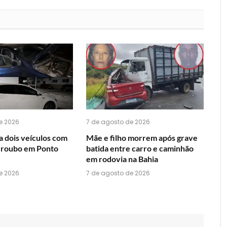
que
mail
você
acha
do
WhatsApp?
e 2026
7 de agosto de 2026
 dois veículos com
Mãe e filho morrem após grave
e roubo em Ponto
batida entre carro e caminhão
em rodovia na Bahia
e 2026
7 de agosto de 2026