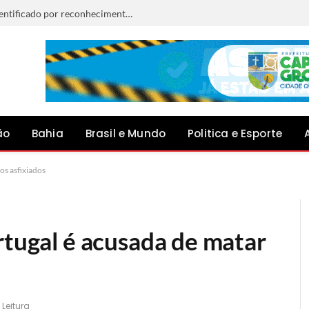
Procurado por furto é preso após ser identificado por reconhecimento facial em Capim Grosso
ão
Bahia
Brasil e Mundo
Politica e Esporte
os asfixiados
rtugal é acusada de matar
 Leitura