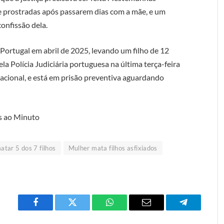
e prostradas após passarem dias com a mãe, e um
onfissão dela.
a Portugal em abril de 2025, levando um filho de 12
la Polícia Judiciária portuguesa na última terça-feira
acional, e está em prisão preventiva aguardando
s ao Minuto
tar 5 dos 7 filhos
Mulher mata filhos asfixiados
Facebook
Twitter
O
E-
Telegrama