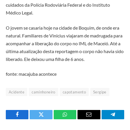
cuidados da Polícia Rodoviária Federal e do Instituto
Médico Legal.
O jovem se casaria hoje na cidade de Boquim, de onde era
natural. Familiares de Vinicius viajaram de madrugada para
acompanhar a liberação do corpo no IML de Maceió. Até a
última atualização desta reportagem o corpo não havia sido
liberado. Ele deixou uma filha de 6 anos.
fonte: macajuba acontece
Acidente
caminhoneiro
capotamento
Sergipe
Facebook
Twitter
O
E-
Telegra
que
mail