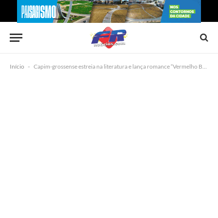
Início
-
Capim-grossense estreia na literatura e lança romance “Vermelho Bordô” em Brasília