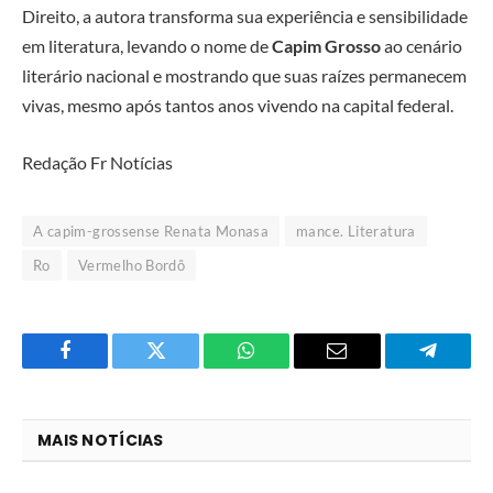
Direito, a autora transforma sua experiência e sensibilidade
em literatura, levando o nome de
Capim Grosso
ao cenário
literário nacional e mostrando que suas raízes permanecem
vivas, mesmo após tantos anos vivendo na capital federal.
Redação Fr Notícias
A capim-grossense Renata Monasa
mance. Literatura
Ro
Vermelho Bordô
Facebook
Twitter
O
E-
Telegra
que
mail
você
MAIS NOTÍCIAS
acha