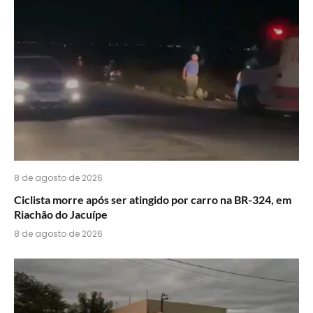
do
WhatsApp?
8 de agosto de 2026
Ciclista morre após ser atingido por carro na BR-324, em
Riachão do Jacuípe
8 de agosto de 2026