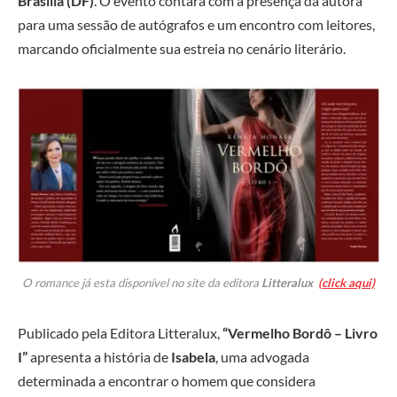
Brasília (DF)
. O evento contará com a presença da autora
para uma sessão de autógrafos e um encontro com leitores,
marcando oficialmente sua estreia no cenário literário.
O romance já esta disponível no site da editora
Litteralux
(click aqui)
Publicado pela Editora Litteralux,
“Vermelho Bordô – Livro
I”
apresenta a história de
Isabela
, uma advogada
determinada a encontrar o homem que considera