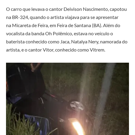
O carro que levava o cantor Deivison Nascimento, capotou
na BR-324, quando o artista viajava para se apresentar
na Micareta de Feira, em Feira de Santana (BA). Além do
vocalista da banda Oh Polêmico, estava no veículo o
baterista conhecido como Jaca, Natalya Nery, namorada do
artista, e o cantor Vitor, conhecido como Vitrem.