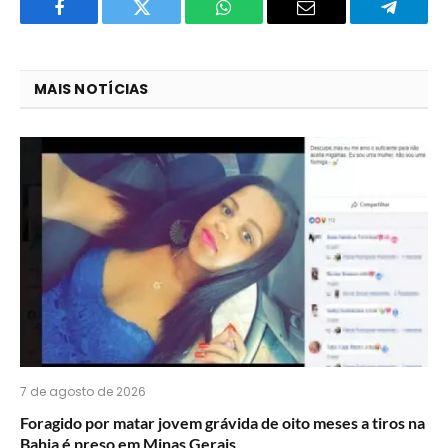
Facebook
Twitter
O
E-
Telegra
que
mail
você
MAIS NOTÍCIAS
acha
do
WhatsApp?
7 de agosto de 2026
Foragido por matar jovem grávida de oito meses a tiros na
Bahia é preso em Minas Gerais