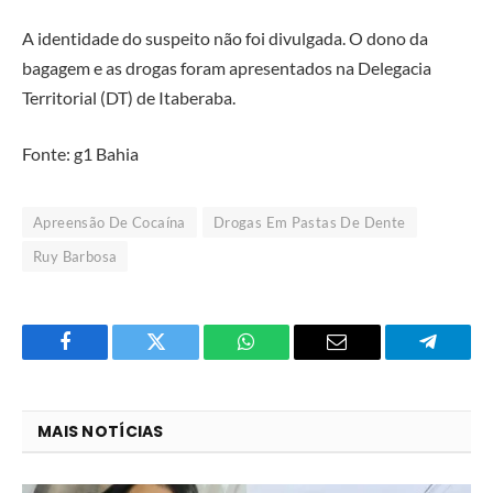
A identidade do suspeito não foi divulgada. O dono da
bagagem e as drogas foram apresentados na Delegacia
Territorial (DT) de Itaberaba.
Fonte: g1 Bahia
Apreensão De Cocaína
Drogas Em Pastas De Dente
Ruy Barbosa
Facebook
Twitter
O
E-
Telegra
que
mail
você
MAIS NOTÍCIAS
acha