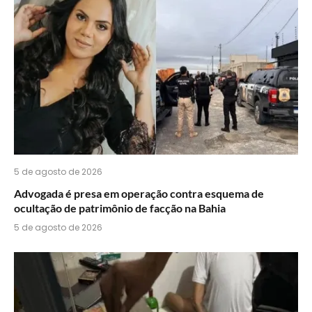
do
WhatsApp?
5 de agosto de 2026
Advogada é presa em operação contra esquema de
ocultação de patrimônio de facção na Bahia
5 de agosto de 2026