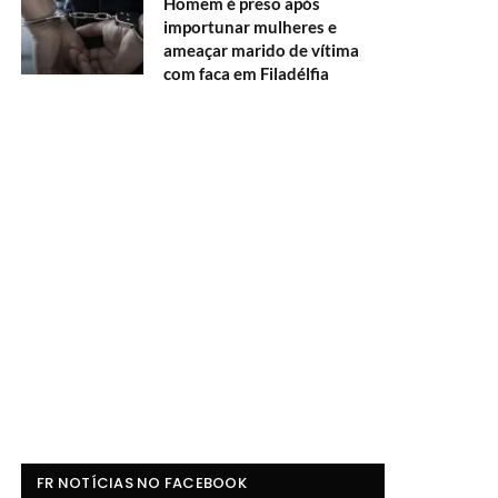
Homem é preso após
importunar mulheres e
ameaçar marido de vítima
com faca em Filadélfia
FR NOTÍCIAS NO FACEBOOK