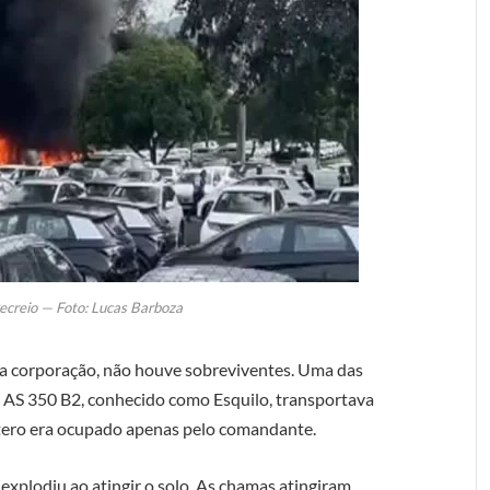
ecreio — Foto: Lucas Barboza
da corporação, não houve sobreviventes. Uma das
 AS 350 B2, conhecido como Esquilo, transportava
óptero era ocupado apenas pelo comandante.
xplodiu ao atingir o solo. As chamas atingiram