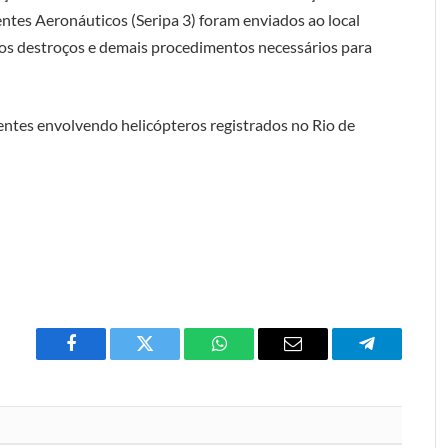
ntes Aeronáuticos (Seripa 3) foram enviados ao local
e dos destroços e demais procedimentos necessários para
entes envolvendo helicópteros registrados no Rio de
Facebook
Twitter
O
E-
Telegrama
que
mail
você