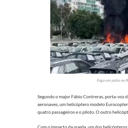
Fogo em pátio no R
Segundo o major Fábio Contreras, porta-voz 
aeronaves, um helicóptero modelo Eurocopter
quatro passageiros e o piloto. O outro helic
Com o impacto da queda, um dos helicópteros e