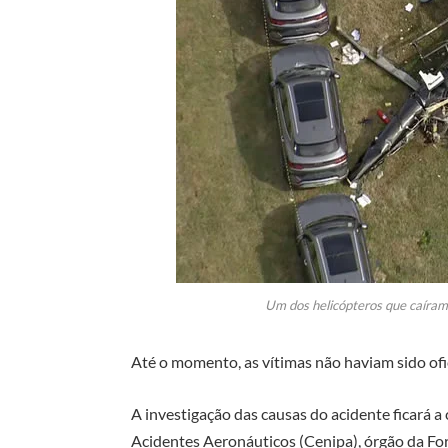
Um dos helicópteros que caíra
Até o momento, as vítimas não haviam sido ofi
A investigação das causas do acidente ficará 
Acidentes Aeronáuticos (Cenipa), órgão da Forç