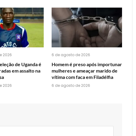
acha
do
WhatsApp?
e 2026
6 de agosto de 2026
seleção de Uganda é
Homem é preso após importunar
radas em assalto na
mulheres e ameaçar marido de
sa
vítima com faca em Filadélfia
e 2026
6 de agosto de 2026