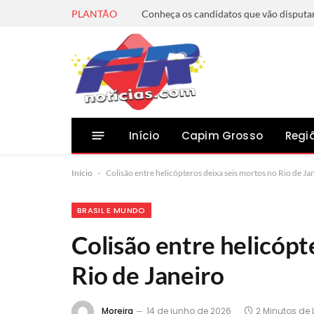
PLANTÃO
Início
Capim Grosso
Regi
Início
-
Colisão entre helicópteros deixa seis mortos no Rio de Ja
BRASIL E MUNDO
Colisão entre helicópt
Rio de Janeiro
Moreira
14 de junho de 2026
2 Minutos de 