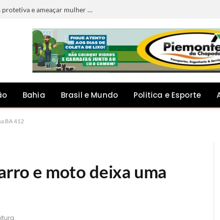
Homem é preso por descumprir medida protetiva e ameaçar mulher em Jacobina
ão
Bahia
Brasil e Mundo
Politica e Esporte
 na BA 412
carro e moto deixa uma
itura