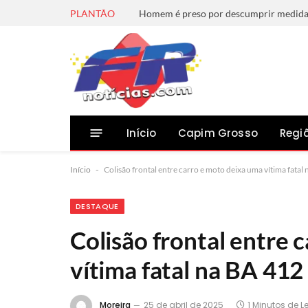
PLANTÃO
Início
Capim Grosso
Regi
Início
-
Colisão frontal entre carro e moto deixa uma vítima fatal
DESTAQUE
Colisão frontal entre 
vítima fatal na BA 412
Moreira
25 de abril de 2025
1 Minutos de Le