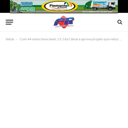
Início
-
Com 44 votos favoráveis, CCJ da Câmara aprova projeto que reduz maioridade penal de 18 para 16 anos