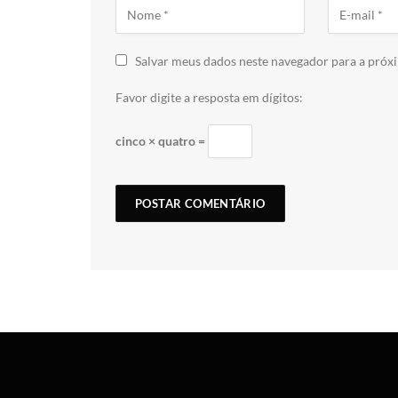
Salvar meus dados neste navegador para a próx
Favor digite a resposta em dígitos:
cinco × quatro =