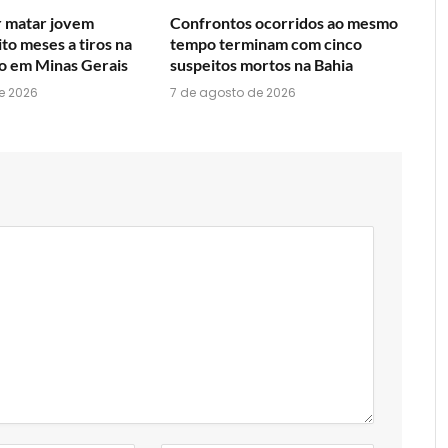
r matar jovem
Confrontos ocorridos ao mesmo
ito meses a tiros na
tempo terminam com cinco
so em Minas Gerais
suspeitos mortos na Bahia
e 2026
7 de agosto de 2026