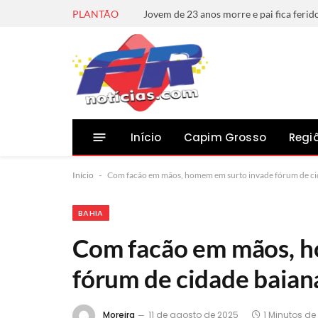
PLANTÃO
Início
Capim Grosso
Regi
Início
-
Com facão em mãos, homem em surto invade fórum de cid
BAHIA
Com facão em mãos, h
fórum de cidade baian
Moreira
11 de agosto de 2025
1 Minutos de 