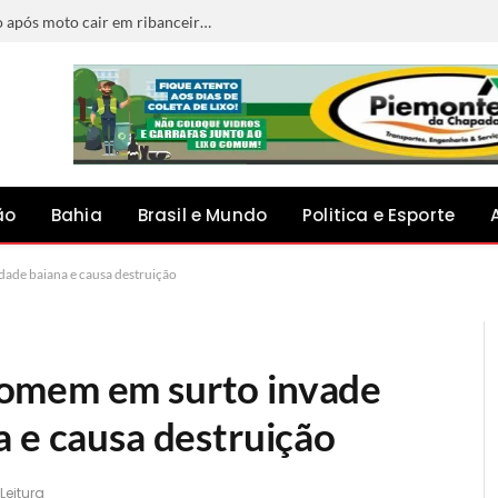
Jovem de 23 anos morre e pai fica ferido após moto cair em ribanceira na BA-052, em Ipirá
ão
Bahia
Brasil e Mundo
Politica e Esporte
ade baiana e causa destruição
omem em surto invade
a e causa destruição
Leitura