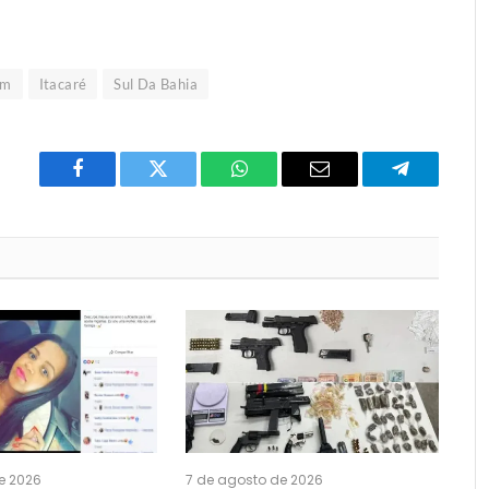
um
Itacaré
Sul Da Bahia
Facebook
Twitter
O
E-
Telegrama
que
mail
você
acha
do
WhatsApp?
e 2026
7 de agosto de 2026