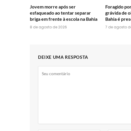
Jovem morre após ser
Foragido po
esfaqueado ao tentar separar
grávida de o
briga em frente à escola na Bahia
Bahia é pre
8 de agosto de 2026
7 de agosto d
DEIXE UMA RESPOSTA