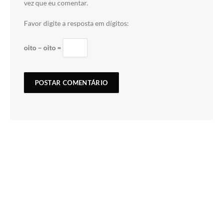
vez que eu comentar.
Favor digite a resposta em dígitos:
oito − oito =