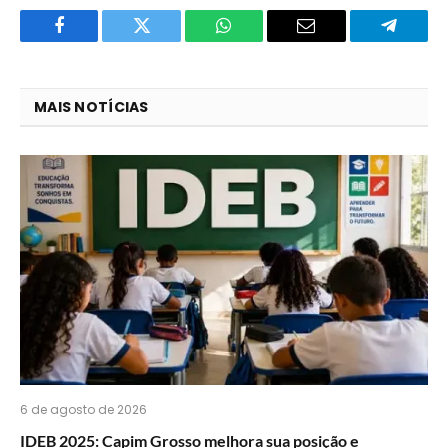
Facebook
Twitter
O
E-
Telegra
que
mail
você
MAIS NOTÍCIAS
acha
do
WhatsApp?
6 de agosto de 2026
IDEB 2025: Capim Grosso melhora sua posição e