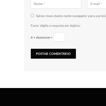
Salvar meus dados neste navegador para a próx
Favor digite a resposta em dígitos:
6 + dezenove =