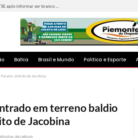
Deputado da Bahia se declara preto ao TSE após informar ser branco e pardo em eleições anteriores
ão
Bahia
Brasil e Mundo
Politica e Esporte
araíso, distrito de Jacobina
ntrado em terreno baldio
ito de Jacobina
 Minutos de Leitura