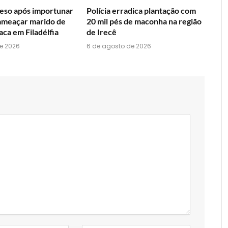
so após importunar
Polícia erradica plantação com
ameaçar marido de
20 mil pés de maconha na região
aca em Filadélfia
de Irecê
e 2026
6 de agosto de 2026