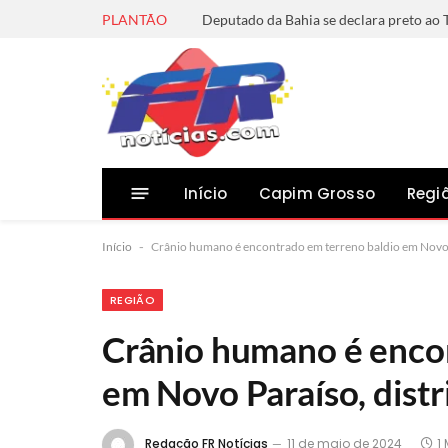
PLANTÃO
Início
Capim Grosso
Regi
Início
-
Crânio humano é encontrado em terreno baldio em Novo P
REGIÃO
Crânio humano é enco
em Novo Paraíso, distr
Redação FR Notícias
11 de maio de 2024
1