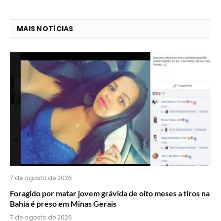
que
mail
você
MAIS NOTÍCIAS
acha
do
WhatsApp?
7 de agosto de 2026
Foragido por matar jovem grávida de oito meses a tiros na
Bahia é preso em Minas Gerais
7 de agosto de 2026