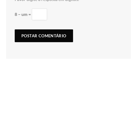
8 − um =