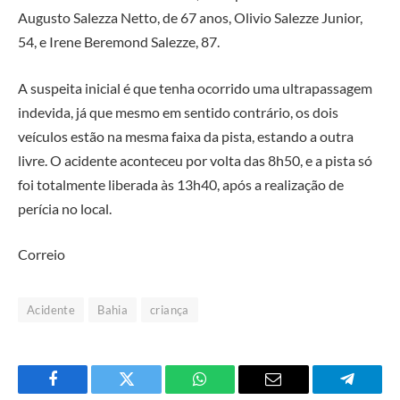
Augusto Salezza Netto, de 67 anos, Olivio Salezze Junior,
54, e Irene Beremond Salezze, 87.
A suspeita inicial é que tenha ocorrido uma ultrapassagem
indevida, já que mesmo em sentido contrário, os dois
veículos estão na mesma faixa da pista, estando a outra
livre. O acidente aconteceu por volta das 8h50, e a pista só
foi totalmente liberada às 13h40, após a realização de
perícia no local.
Correio
Acidente
Bahia
criança
Facebook
Twitter
O
E-
Telegra