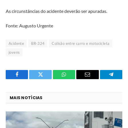
As circunstâncias do acidente deverão ser apuradas.
Fonte: Augusto Urgente
Acidente
BR-324
Colisão entre carro e motocicleta
jovens
Facebook
Twitter
O
E-
Telegra
que
mail
você
MAIS NOTÍCIAS
acha
do
WhatsApp?