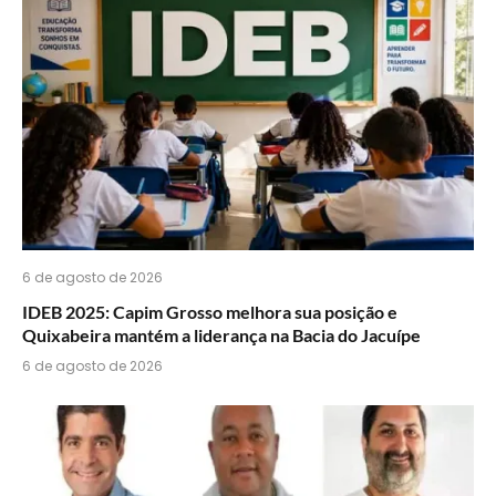
do
WhatsApp?
6 de agosto de 2026
IDEB 2025: Capim Grosso melhora sua posição e
Quixabeira mantém a liderança na Bacia do Jacuípe
6 de agosto de 2026