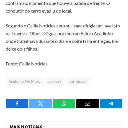
contramão, momento que houve a batida de frente. O
condutor do carro evadiu do local.
Segundo o Calila Noticias apurou, Isaac dirigia um lava jato
na Travessa Olhos D’água, próximo ao Bairro Açudinho
onde trabalhava durante o dia e a noite fazia entregas. Ele
deixa dois filhos.
Fonte: Calila Notícias
Acidente De Moto
delivery
entregador
Facebook
Twitter
O
E-
Telegra
que
mail
você
MAIS NOTÍCIAS