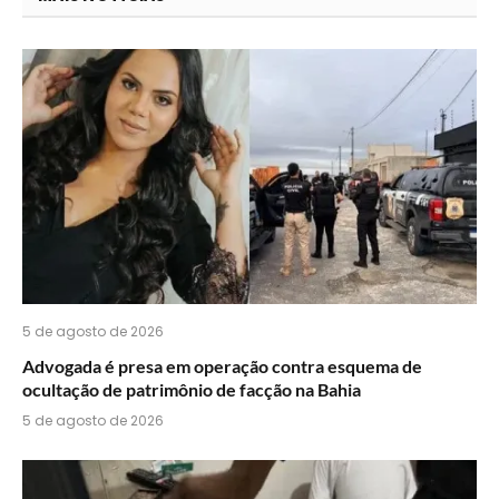
acha
do
WhatsApp?
5 de agosto de 2026
Advogada é presa em operação contra esquema de
ocultação de patrimônio de facção na Bahia
5 de agosto de 2026