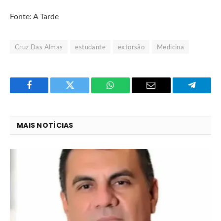
Fonte: A Tarde
Cruz Das Almas
estudante
extorsão
Medicina
Facebook
Twitter
O
E-
Telegra
que
mail
você
MAIS NOTÍCIAS
acha
do
WhatsApp?