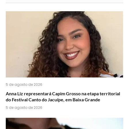
acha
do
WhatsApp?
5 de agosto de 2026
Anna Liz representará Capim Grosso na etapa territorial
do Festival Canto do Jacuípe, em Baixa Grande
5 de agosto de 2026