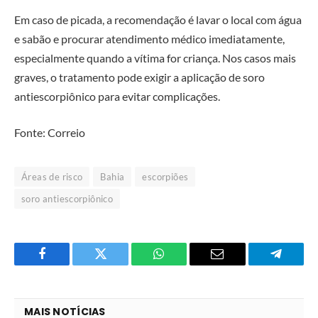
Em caso de picada, a recomendação é lavar o local com água
e sabão e procurar atendimento médico imediatamente,
especialmente quando a vítima for criança. Nos casos mais
graves, o tratamento pode exigir a aplicação de soro
antiescorpiônico para evitar complicações.
Fonte: Correio
Áreas de risco
Bahia
escorpiões
soro antiescorpiônico
Facebook
Twitter
O
E-
Telegra
que
mail
você
MAIS NOTÍCIAS