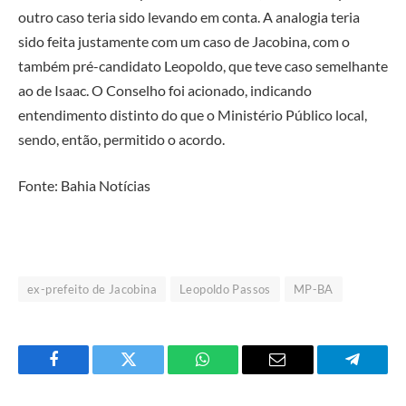
outro caso teria sido levando em conta. A analogia teria
sido feita justamente com um caso de Jacobina, com o
também pré-candidato Leopoldo, que teve caso semelhante
ao de Isaac. O Conselho foi acionado, indicando
entendimento distinto do que o Ministério Público local,
sendo, então, permitido o acordo.
Fonte: Bahia Notícias
ex-prefeito de Jacobina
Leopoldo Passos
MP-BA
Facebook
Twitter
O
E-
Telegra
que
mail