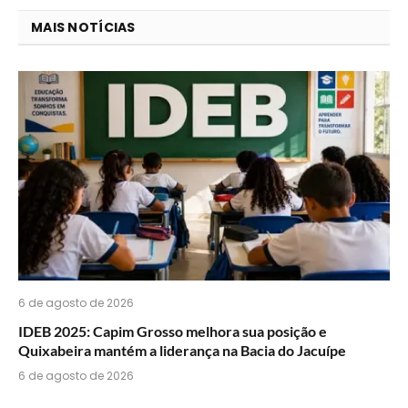
você
MAIS NOTÍCIAS
acha
do
WhatsApp?
6 de agosto de 2026
IDEB 2025: Capim Grosso melhora sua posição e
Quixabeira mantém a liderança na Bacia do Jacuípe
6 de agosto de 2026