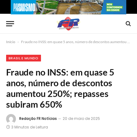
Início
-
Fraude no INSS: em quase 5 anos, número de descontos aumentou 250%; repasses subiram 650%
BRASIL E MUNDO
Fraude no INSS: em quase 5
anos, número de descontos
aumentou 250%; repasses
subiram 650%
Redação FR Notícias
20 de maio de 2025
3 Minutos de Leitura