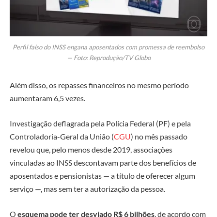
Perfil falso do INSS engana aposentados com promessa de reembolso
— Foto: Reprodução/TV Globo
Além disso,
os repasses financeiros no mesmo período
aumentaram 6,5 vezes
.
Investigação deflagrada pela Polícia Federal (PF) e pela
Controladoria-Geral da União (
CGU
) no mês passado
revelou que, pelo menos desde 2019, associações
vinculadas ao INSS descontavam parte dos benefícios de
aposentados e pensionistas — a título de oferecer algum
serviço —, mas sem ter a autorização da pessoa.
O
esquema pode ter desviado R$ 6 bilhões
, de acordo com