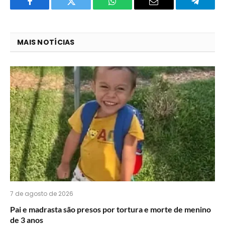
Facebook
Twitter
O
E-
Telegra
que
mail
você
MAIS NOTÍCIAS
acha
do
WhatsApp?
7 de agosto de 2026
Pai e madrasta são presos por tortura e morte de menino
de 3 anos