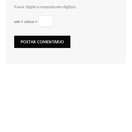
Favor digite a resposta em dígitos:
um × cinco =