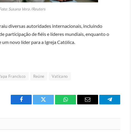
Foto: Susana Vera /Reuters
raiu diversas autoridades internacionais, incluindo
e participação de fiéis e líderes mundiais, enquanto o
 um novo líder para a Igreja Católica.
Papa Francisco
Reúne
Vaticano
Facebook
Twitter
O
E-
Telegrama
que
mail
você
acha