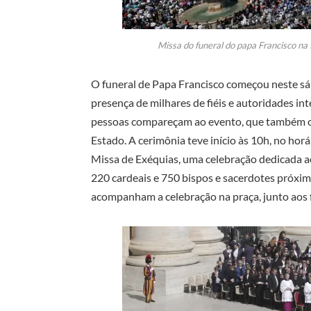
Missa do funeral do papa Francisco na
O funeral de Papa Francisco começou neste sáb
presença de milhares de fiéis e autoridades in
pessoas compareçam ao evento, que também co
Estado. A cerimônia teve início às 10h, no horár
Missa de Exéquias, uma celebração dedicada ao
220 cardeais e 750 bispos e sacerdotes próxim
acompanham a celebração na praça, junto aos f