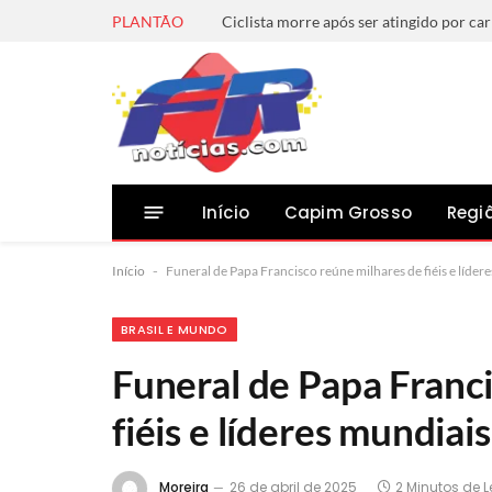
PLANTÃO
Início
Capim Grosso
Regi
Início
-
Funeral de Papa Francisco reúne milhares de fiéis e líder
BRASIL E MUNDO
Funeral de Papa Franc
fiéis e líderes mundiai
Moreira
26 de abril de 2025
2 Minutos de L