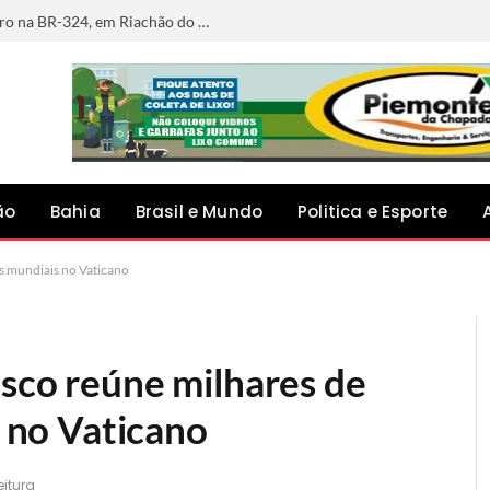
Ciclista morre após ser atingido por carro na BR-324, em Riachão do Jacuípe
ão
Bahia
Brasil e Mundo
Politica e Esporte
es mundiais no Vaticano
isco reúne milhares de
s no Vaticano
eitura