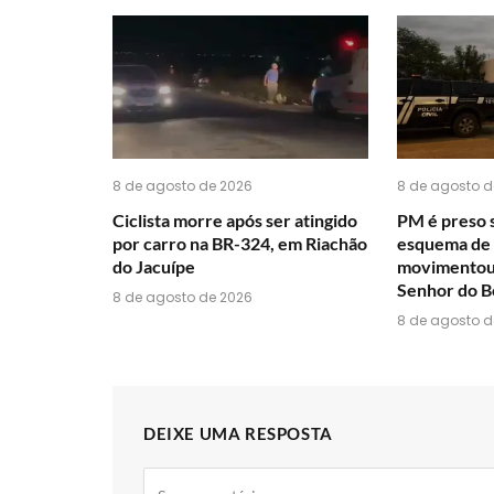
8 de agosto de 2026
8 de agosto d
Ciclista morre após ser atingido
PM é preso 
por carro na BR-324, em Riachão
esquema de 
do Jacuípe
movimentou 
Senhor do B
8 de agosto de 2026
8 de agosto d
DEIXE UMA RESPOSTA