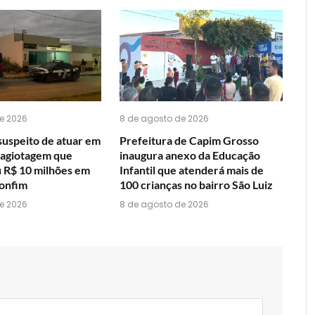
do
WhatsApp?
e 2026
8 de agosto de 2026
suspeito de atuar em
Prefeitura de Capim Grosso
agiotagem que
inaugura anexo da Educação
R$ 10 milhões em
Infantil que atenderá mais de
onfim
100 crianças no bairro São Luiz
e 2026
8 de agosto de 2026