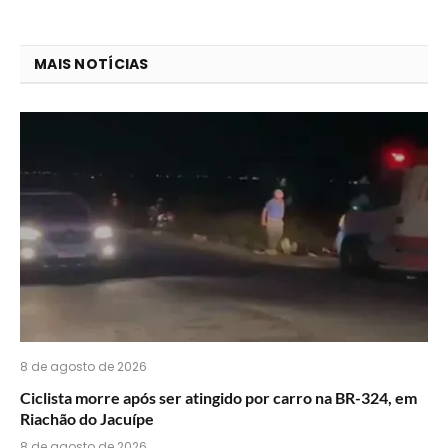
que
mail
você
MAIS NOTÍCIAS
acha
do
WhatsApp?
8 de agosto de 2026
Ciclista morre após ser atingido por carro na BR-324, em
Riachão do Jacuípe
8 de agosto de 2026