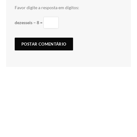
Favor digite a resposta em dígitos:
dezesseis − 8 =