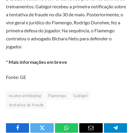
treinamentos. Gabigol recebeu a primeira notificação sobre
a tentativa de fraude no dia 30 de maio. Posteriormente, o
vice geral e jurídico do Flamengo, Rodrigo Dunshee, fez a
primeira defesa do jogador. Na sequência, o Flamengo
contratou o advogado Bichara Neto para defender o
jogador.
* Mais informações em breve
Fonte: GE
exame antidoping
Flamengo
Gabigol
tentativa de fraude
Facebook
Twitter
O
E-
Telegra