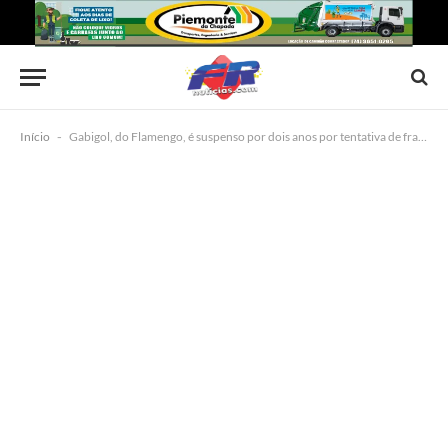
Início
-
Gabigol, do Flamengo, é suspenso por dois anos por tentativa de fraude em exame antidoping