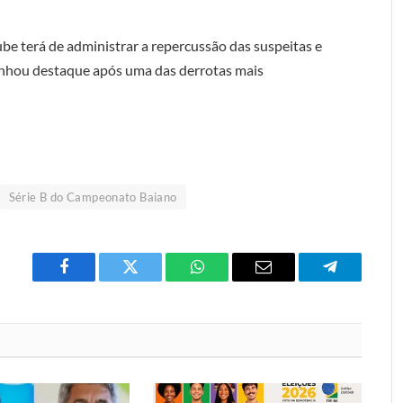
ube terá de administrar a repercussão das suspeitas e
anhou destaque após uma das derrotas mais
Série B do Campeonato Baiano
Facebook
Twitter
O
E-
Telegrama
que
mail
você
acha
do