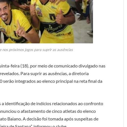
e nos próximos jogos para suprir as ausências
quinta-feira (18), por meio de comunicado divulgado nas
evelados. Para suprir as ausências, a diretoria
serão integrados ao elenco principal na reta final da
 a identificação de indícios relacionados ao confronto
anunciou o afastamento de cinco atletas do elenco
ato Baiano. A decisão foi tomada após suspeitas de
eira de Santana”, informou o clube.