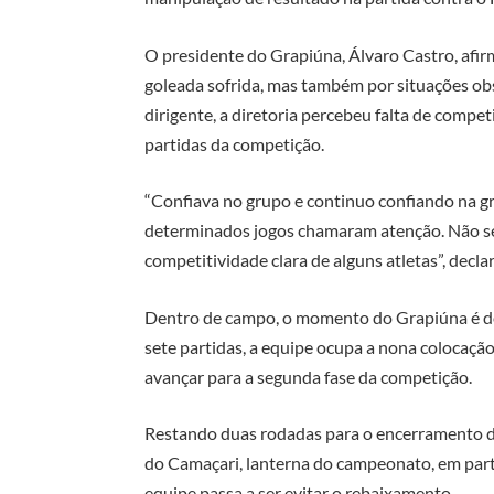
O presidente do Grapiúna, Álvaro Castro, afir
goleada sofrida, mas também por situações o
dirigente, a diretoria percebeu falta de compet
partidas da competição.
“Confiava no grupo e continuo confiando na g
determinados jogos chamaram atenção. Não se 
competitividade clara de alguns atletas”, decla
Dentro de campo, o momento do Grapiúna é d
sete partidas, a equipe ocupa a nona colocaçã
avançar para a segunda fase da competição.
Restando duas rodadas para o encerramento d
do Camaçari, lanterna do campeonato, em part
equipe passa a ser evitar o rebaixamento.