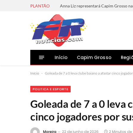
PLANTÃO
Início
Capim Grosso
Regi
Início
-
Goleada de 7 a 0 leva clube baiano a afastar cinco jogad
POLITICA E ESPORTE
Goleada de 7 a 0 leva 
cinco jogadores por s
Moreira
22 de junho de 2026
2 Minutos de 