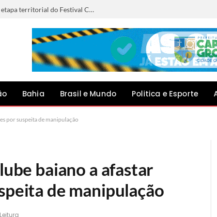
Anna Liz representará Capim Grosso na etapa territorial do Festival Canto do Jacuípe, em Baixa Grande
ão
Bahia
Brasil e Mundo
Politica e Esporte
ores por suspeita de manipulação
clube baiano a afastar
uspeita de manipulação
Leitura