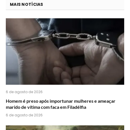
você
MAIS NOTÍCIAS
acha
do
WhatsApp?
6 de agosto de 2026
Homem é preso após importunar mulheres e ameaçar
marido de vítima com faca em Filadélfia
6 de agosto de 2026