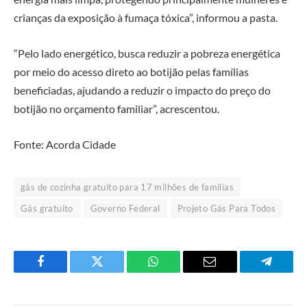
crianças da exposição à fumaça tóxica”, informou a pasta.
“Pelo lado energético, busca reduzir a pobreza energética
por meio do acesso direto ao botijão pelas famílias
beneficiadas, ajudando a reduzir o impacto do preço do
botijão no orçamento familiar”, acrescentou.
Fonte: Acorda Cidade
gás de cozinha gratuito para 17 milhões de famílias
Gás gratuito
Governo Federal
Projeto Gás Para Todos
Facebook
Twitter
O
E-
Telegra
que
mail