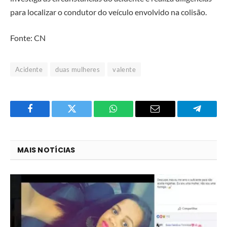
para localizar o condutor do veículo envolvido na colisão.
Fonte: CN
Acidente
duas mulheres
valente
Facebook
Twitter
O
E-
Telegra
que
mail
você
MAIS NOTÍCIAS
acha
do
WhatsApp?