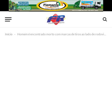
Início
-
Homem é encontrado morto com marcas de tiros ao lado de rodovia, em Riachão