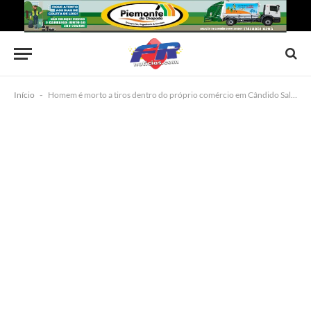
Início
-
Homem é morto a tiros dentro do próprio comércio em Cândido Sales