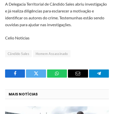
A Delegacia Territorial de Cândido Sales abriu investigação
e já realiza diligências para esclarecer a motivação e
identificar os autores do crime. Testemunhas estão sendo
ouvidas para ajudar nas investigações.
Celio Noticias
Cândido Sales
Homem Assassinado
Facebook
Twitter
O
E-
Telegra
que
mail
você
MAIS NOTÍCIAS
acha
do