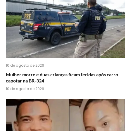
WhatsApp?
10 de agosto de 2026
Mulher morre e duas crianças ficam feridas após carro
capotar na BR-324
10 de agosto de 2026