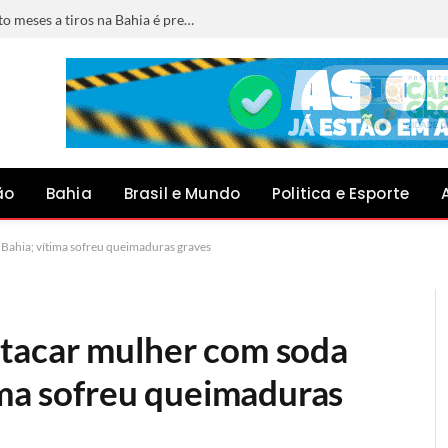
Foragido por matar jovem grávida de oito meses a tiros na Bahia é preso em Minas Gerais
ão
Bahia
Brasil e Mundo
Politica e Esporte
Bahia; vítima sofreu queimaduras graves
tacar mulher com soda
ima sofreu queimaduras