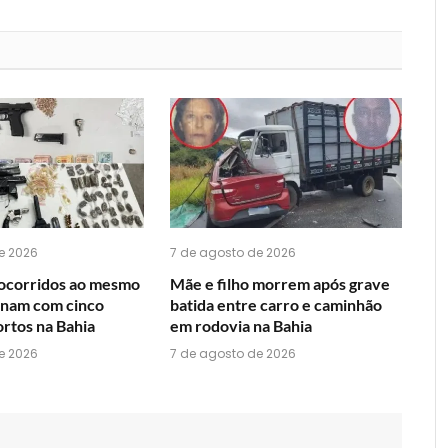
que
mail
você
acha
do
WhatsApp?
e 2026
7 de agosto de 2026
ocorridos ao mesmo
Mãe e filho morrem após grave
nam com cinco
batida entre carro e caminhão
rtos na Bahia
em rodovia na Bahia
e 2026
7 de agosto de 2026