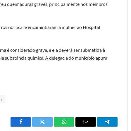
sofreu queimaduras graves, principalmente nos membros
ros no local e encaminharam a mulher ao Hospital
ima é considerado grave, e ela deverá ser submetida à
ela substância química. A delegacia do município apura
ca
Facebook
Twitter
O
E-
Telegrama