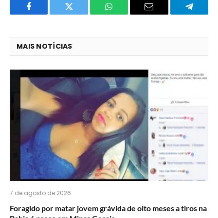
Facebook
Twitter
O
E-
Telegra
que
mail
você
MAIS NOTÍCIAS
acha
do
WhatsApp?
7 de agosto de 2026
Foragido por matar jovem grávida de oito meses a tiros na