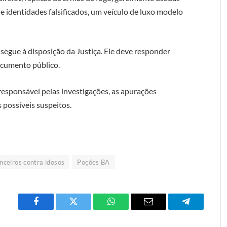
e identidades falsificados, um veículo de luxo modelo
segue à disposição da Justiça. Ele deve responder
documento público.
esponsável pelas investigações, as apurações
 possíveis suspeitos.
anceiros contra idosos
Poções BA
Facebook
Twitter
O
E-
Telegrama
que
mail