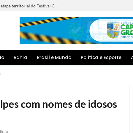
Anna Liz representará Capim Grosso na etapa territorial do Festival Canto do Jacuípe, em Baixa Grande
ão
Bahia
Brasil e Mundo
Politica e Esporte
a
lpes com nomes de idosos
itura