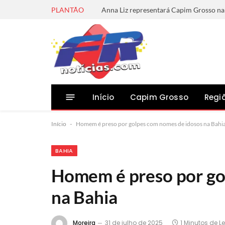
PLANTÃO
Início
Capim Grosso
Regi
Início
-
Homem é preso por golpes com nomes de idosos na Bahi
BAHIA
Homem é preso por go
na Bahia
Moreira
31 de julho de 2025
1 Minutos de Le